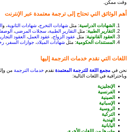
وقت ممكن.
أهم الوثائق التي تحتاج إلى ترجمة معتمدة عبر الإنترنت
الشهادات الدراسية
: مثل
شهادات التخرج
،
شهادات الثانوية
، و
ال
التقارير الطبية
: مثل
التقارير الطبية
،
سجلات المرضى
،
الوصفا
العقود القانونية
: مثل
عقود الزواج
،
عقود العمل
،
العقود التجاري
المستندات الحكومية
: مثل
شهادات الميلاد
،
جوازات السفر
،
رخ
اللغات التي نقدم خدمات الترجمة إليها
نحن في
مجمع اللغة للترجمة المعتمدة
نقدم
خدمات الترجمة
من وإلى
وباحترافية في اللغات التالية:
الإنجليزية
الفرنسية
الصينية
الإسبانية
الروسية
التركية
الهندية
اليابانية
وغيرها من اللغات الأخرى.