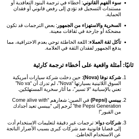
سوء الفهم القانوني
: أخطاء في ترجمة البنود التعاقدية أو
مستندات التسجيل قد تؤدي إلى رفض قانوني أو فقدان
الحماية.
السخرية والاستهزاء من الجمهور
: بعض الترجمات قد تكون
مضحكة أو جارحة في ثقافات معينة.
تآكل ثقة العملاء
: اللغة الخاطئة توحي بعدم الاحترافية، مما
يدفع الجمهور لفقدان الثقة في العلامة.
ثانيًا: أمثلة واقعية على أخطاء ترجمة كارثية
شركة نوفا (Nova)
: حين دخلت شركة سيارات أمريكية
السوق اللاتينية بسيارتها “Nova”، لم تدرك أن “No va”
تعني بالإسبانية “لا تسير”، ما أثار سخرية المستهلكين.
بيبسي (Pepsi)
في الصين: شعارهم “Come alive with
the Pepsi Generation” تُرجم إلى “بيبسي تعيد أجدادك
من القبور”!
شركات دواء
: ترجمات غير دقيقة لتعليمات الاستخدام أدت
إلى قضايا قانونية ضد شركات كبرى بسبب الأضرار الناتجة
عن الاستخدام الخاطئ.