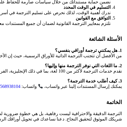
نضمن حماية مستنداتك من خلال سياسات صارمة للحفاظ على 
التسليم في الوقت المحدد
ندرك أهمية الوقت، لذلك نحرص على تسليم الترجمة في أسرع
التوافق مع القوانين
نلتزم بمعايير الترجمة القانونية لضمان أن جميع المستندات م
الأسئلة الشائعة
1. هل يمكنني ترجمة أوراقي بنفسي؟
من الأفضل أن تتجنب الترجمة الذاتية للأوراق الرسمية، حيث إن الأخط
2. ما اللغات التي نوفر الترجمة منها وإليها؟
نقدم خدمات الترجمة لأكثر من 100 لغة، بما في ذلك الإنجليزية، الفرنسية، الإسبانية، الصينية، ولغات أخرى نادرة.
3. كيف أطلب خدمة الترجمة؟
يمكنك إرسال المستندات إلينا عبر واتساب،
واتساب:
568938104
الخاتمة
الترجمة الدقيقة والاحترافية ليست رفاهية، بل هي خطوة ضرورية ل
شريكك الموثوق لتحقيق النجاح. دعنا نساعدك في تحويل أوراقك الرسم