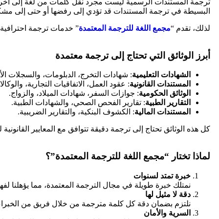
ترجمة المستندات الرسمية ليست مجرد نقل كلمات من لغة إلى أخرى
البسيطة في ترجمة المستندات قد تؤدي إلى رفضها أو حتى إلى مشكل
لذلك، تقدم “
مجمع اللغة للترجمة المعتمدة
” خدمات ترجمة احترافية 
أبرز الوثائق التي تحتاج إلى ترجمة معتمدة
الشهادات التعليمية
: شهادات التخرج، الدبلومات، والسجلات الأك
المستندات القانونية
: عقود العمل، الاتفاقيات التجارية، والوكال
الوثائق الحكومية
: جوازات السفر، شهادات الميلاد، والزواج.
التقارير الطبية
: تقارير الفحص الصحي، والشهادات الطبية.
المستندات المالية
: الكشوف البنكية، والتقارير الضريبية.
كل هذه الوثائق تحتاج إلى ترجمة دقيقة تتوافق مع المعايير القانونية 
لماذا تختار “مجمع اللغة للترجمة المعتمدة”؟
خبرة تمتد لسنوات
نمتلك خبرة طويلة في مجال الترجمة المعتمدة، مما يؤهلنا لفهم
دقة لا مثيل لها
نلتزم بضمان دقة كل كلمة مترجمة من خلال فريق من الخبراء 
السرية والأمان