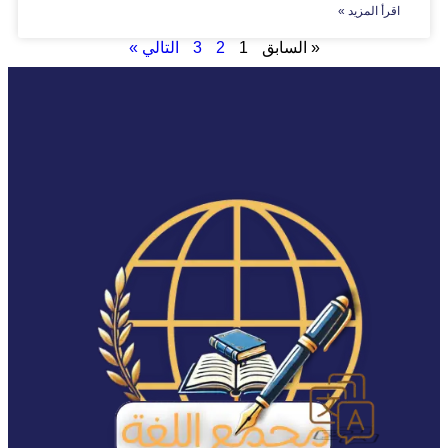
اقرأ المزيد »
« السابق
1
2
3
التالي »