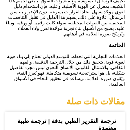
تكييف الرسائل التسويقية مع متغيّرات السوق، ينبغي ألا يتم هذا
التكييف بمعزل عن الهوية الأصلية. وعليه، فإن استخدام دليل
لغوي موحّد يسهل اتخاذ القرارات بسرعة، دون الإضرار بتناسق
الرسائل. علاوة على ذلك، يسهم هذا الدليل في تقليل التناقضات
المحتملة بين القنوات المختلفة، سواء كانت رقمية أو ورقية. وبناءً
عليه، يصبح من الأسهل بناء تجربة موحّدة تعزز ولاء العملاء
وتُرسّخ صورة العلامة في أذهانهم.
الخاتمة
العلامات التجارية التي تخطط للتوسع الدولي تحتاج إلى بناء هوية
لغوية قوية. يتحقق ذلك من خلال الترجمة الدقيقة، والفهم
الثقافي، والامتثال القانوني. الاتساق اللغوي ليس مجرد تفاصيل
شكلية، بل هو استراتيجية تسويقية متكاملة. فهو يُعزز الثقة،
ويُقوي صورة العلامة، ويساعد في تحقيق النجاح في الأسواق
العالمية.
مقالات ذات صلة
ترجمة التقرير الطبي بدقة | ترجمة طبية
معتمدة