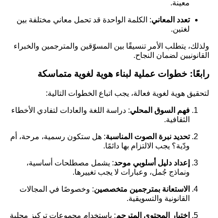
معينة.
تعدد المعاني
: الكلمة الواحدة قد تحمل معاني مختلفة بين
لغتين.
ولذلك، يتطلب الأمر تنسيقًا بين المسوّقين والمترجمين والخبراء
القانونيين لضمان النجاح.
رابعًا: خطوات عملية لبناء هوية لغوية متماسكة
لتحقيق هوية لغوية فعالة، يجب اتباع الخطوات التالية:
فهم السوق المحلي
: دراسة اللغة والعادات لتفادي الأخطاء
الثقافية.
تحديد نبرة الصوت المناسبة
: هل ستكون رسمية، مرحة، أم
ودّية؟ يجب الالتزام بها دائمًا.
إعداد دليل أسلوبي موحد
: يشمل مصطلحات أساسية،
ونماذج جُمل، وعبارات لا يجب تغييرها.
الاستعانة بمترجمين متخصصين
: وخصوصًا في المجالات
القانونية والتسويقية.
اختبار المحتوى المترجم
: باستخدام مجموعات تركيز محلية