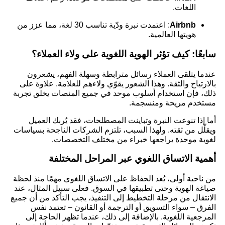
اللغات.
Airbnb
: اعتمدت نبرة ودّية تناسب 30 لغة، مما عزز من
هويتها العالمية.
سابعًا: كيف تؤثر الهوية اللغوية على ولاء العملاء؟
عندما يتلقى العملاء رسائل مترابطة وسهلة الفهم، يشعرون
بالارتياح والثقة. وهذا الشعور يقوّي ولاءهم للعلامة. علاوة على
ذلك، فإن استخدام أسلوب موحد في جميع المنصات يخلق تجربة
مستخدم مريحة ومنسجمة.
أما إذا تنوعت النبرة وتباينت المصطلحات، فقد يُربك العميل
ويقلّل من ثقته. ولهذا السبب، تلتزم الشركات الناجحة بسياسات
لغوية موحدة يراجعها خبراء من مختلف التخصصات.
أهمية الاتساق اللغوي عبر المراحل المختلفة
من ناحية أولى، يُعد الحفاظ على الاتساق اللغوي مهمًا منذ لحظة
صياغة الهوية وحتى تطبيقها في السوق. فعلى سبيل المثال، عند
الانتقال من مرحلة التخطيط إلى التنفيذ، يجب التأكد من أن جميع
الفرق – سواء التسويق أو الترجمة أو القانون – تعتمد نفس
المرجعية اللغوية. بالإضافة إلى ذلك، عندما تظهر الحاجة إلى