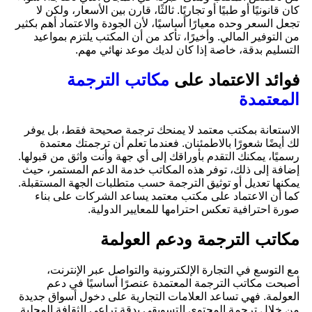
كان قانونيًا أو طبيًا أو تجاريًا. ثالثًا، قارن بين الأسعار، ولكن لا
تجعل السعر وحده معيارًا أساسيًا، لأن الجودة والاعتماد أهم بكثير
من التوفير المالي. وأخيرًا، تأكد من أن المكتب يلتزم بمواعيد
التسليم بدقة، خاصة إذا كان لديك موعد نهائي مهم.
فوائد الاعتماد على
مكاتب الترجمة
المعتمدة
الاستعانة بمكتب معتمد لا يمنحك ترجمة صحيحة فقط، بل يوفر
لك أيضًا شعورًا بالاطمئنان. فعندما تعلم أن ترجمتك معتمدة
رسميًا، يمكنك التقدم بأوراقك إلى أي جهة وأنت واثق من قبولها.
إضافة إلى ذلك، توفر هذه المكاتب خدمة الدعم المستمر، حيث
يمكنها تعديل أو توثيق الترجمة حسب متطلبات الجهة المستقبلة.
كما أن الاعتماد على مكتب معتمد يساعد الشركات على بناء
صورة احترافية تعكس احترامها للمعايير الدولية.
مكاتب الترجمة ودعم العولمة
مع التوسع في التجارة الإلكترونية والتواصل عبر الإنترنت،
أصبحت مكاتب الترجمة المعتمدة عنصرًا أساسيًا في دعم
العولمة. فهي تساعد العلامات التجارية على دخول أسواق جديدة
من خلال ترجمة المحتوى التسويقي بدقة تراعي الثقافة المحلية.