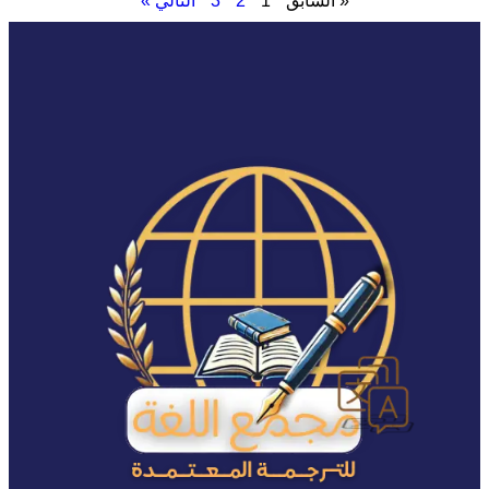
« السابق
1
2
3
التالي »